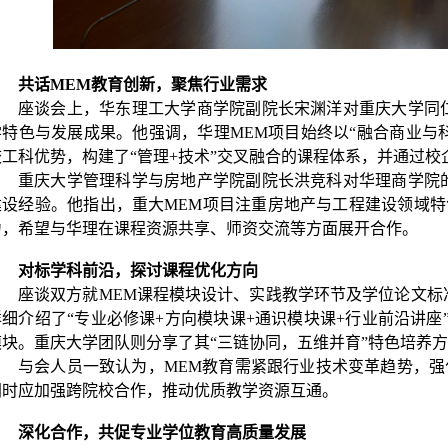
共话MEM教育创新，聚焦行业需求
座谈会上，华东理工大学商学院副院长宋渊洋对重庆大学同
学特色与发展成果。他强调，华理MEM项目始终以“融合商业与
校工科优势，构建了“管理+技术”交叉融合的课程体系，并通过
重庆大学管理科学与房地产学院副院长洪竞科对华理商学院
建设经验。他指出，重大MEM项目注重房地产与工程建设领域
力，希望与华理在课程资源共享、师资交流等方面展开合作。
对标学科前沿，探讨课程优化方向
座谈双方就MEM课程模块设计、实践教学环节及学位论文标
详细介绍了“专业必修课+方向模块课+通识模块课+行业前沿讲座”
模块。重庆大学团队则分享了其“三链协同，五维并育”特色培养
与会人员一致认为，MEM教育需紧跟行业技术变革趋势，强
同时应加强跨院校合作，推动优质教学资源互通。
深化合作，共促专业学位教育高质量发展