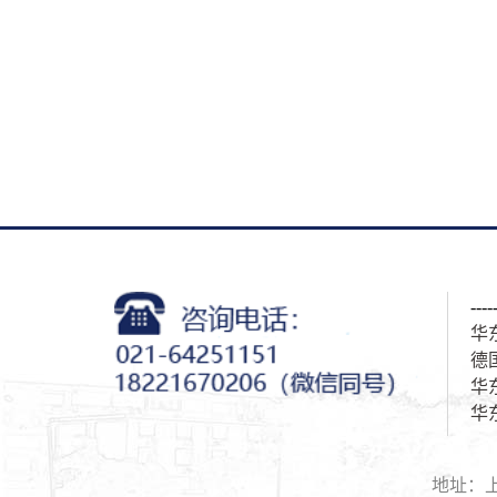
---
华
德
华
华
地址：上