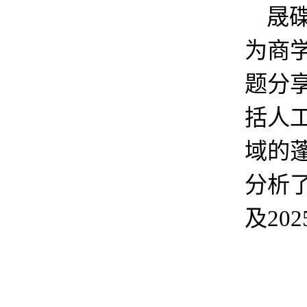
晟
为商
题分
括人
域的
分析
及20