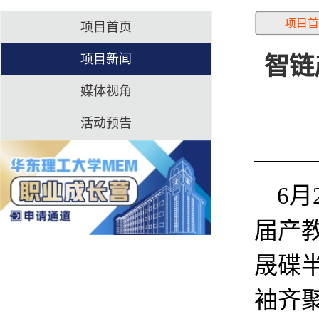
项目首
项目首页
项目新闻
智链
媒体视角
活动预告
6月
届产
晟碟
袖齐