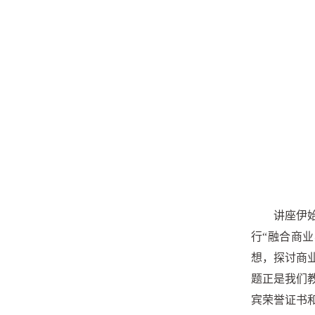
讲座伊
行“融合商
想，探讨商
题正是我们
宾荣誉证书