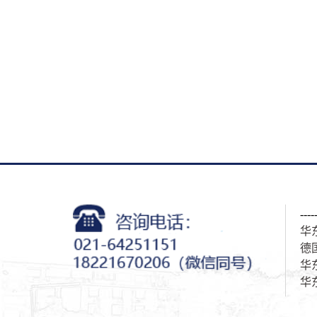
---
华
德
华
华