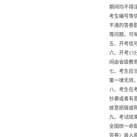
期间均不得
考生编号等
不清的答卷
等问题，可
五、开考信
六、开考1
间由省级教
七、考生应
案一律无效
八、考生在
抄袭或者有
故意损毁或
九、考试结
全国统一命
答卷）装入