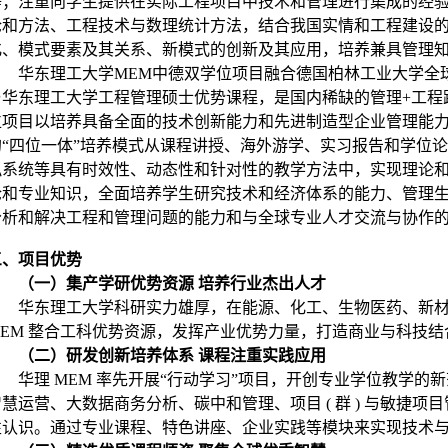
等；注重向学生提供在实际工程项目中技术和管理进行集成的经
论和方法、工程技术与数理统计方法，结合我国实情和工程建设
化、模式要素及其关系、新模式的创新及其应用，培养兼具管理
华东理工大学MEM中德双学位项目融合德国柏林工业大学全球生产工程理学硕士
与华东理工大学工程管理硕士优势课程，是国内稀缺的管理+工程跨
位项目以培养具备全面的技术创新能力和先进制造型企业管理能
的“四位一体”培养模式从课程讲授、海外游学、实习报告和学位
拟系统等具有时效性、动态性和针对性的教学方法中，实现理论
论和专业知识，全面培养学生研究技术和经济体系的能力、管理
分析和解决工程和管理问题的能力和与全球专业人才交流与协作
三、项目优势
（一）集产学研优势资源 培养行业杰出人才
华东理工大学科研实力雄厚，在能源、化工、生物医药、新
MEM 整合工科优势资源，发挥产业优势力量，打造商业与科技
（二）研发创新培养体系 课程注重实践应用
华理 MEM 率先开展“行动学习”项目，开创专业学位教学
智慧运营、大数据商务分析、碳中和管理、项目 ( 群 ) 与敏捷
性认识。通过专业课程、特色讲座、企业实践等模块来实现技术