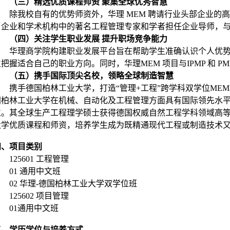
（三）精选优质课程师资 聚集全球优秀智慧
除我校自有的优势师资外，华理 MEM 聘请行业头部企业的
名企业和学术机构中的著名工程管理专家和学者担任企业导师，
（四）关注学生职业发展 提升职场竞争能力
华理商学院构建职业发展平台旨在帮助学生准确认识个人优
生把握适合自己的职业方向。同时，华理MEM 项目与IPMP 和 
（五）携手国际顶尖名校，领略全球制造智慧
携手德国柏林工业大学，打造“管理+工程”跨学科双学位ME
国柏林工业大学在机械、自动化及工程管理方面具有国际领先水平，
位。其全球生产工程理学硕士获得德国权威自然工程学科领域高等教育
大学优质课程和师资，培养学生成为既精通现代工程或制造技术
四、项目类别
125601 工程管理
01 通用中文班
02 华理-德国柏林工业大学双学位班
125602 项目管理
01通用中文班
五、学历学位与培养方式