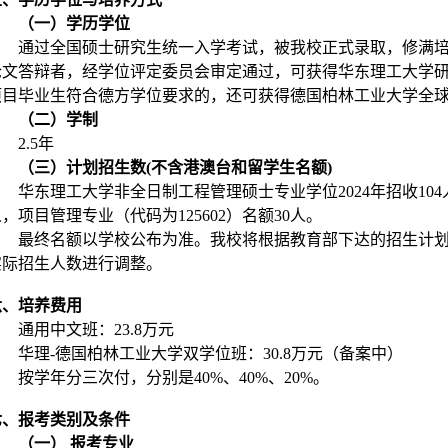
（一）学历学位
通过全国硕士研究生统一入学考试，被我校正式录取，修满
论文答辩者，经学位评定委员会审定通过，可获得华东理工大学
项目毕业生符合德方学位要求的，还可获得德国柏林工业大学全
（二）学制
2.5年
（三）计划招生数(不含港澳台和留学生名额)
华东理工大学非全日制工程管理硕士专业学位2024年招收104
，项目管理专业（代码为125602）名额30人。
最终名额以学校公布为准。我校将根据教育部下达的招生计
实际招生人数进行调整。
六、培养费用
通用中文班：23.8万元
华理-德国柏林工业大学双学位班：30.8万元（备案中）
按学年分三次付，分别是40%、40%、20%。
七、报考类别及条件
（一） 报考专业