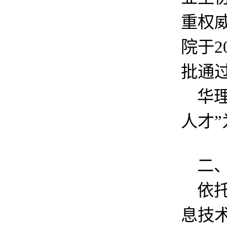
重权
院于2
批通
华
人才
二
依
息技