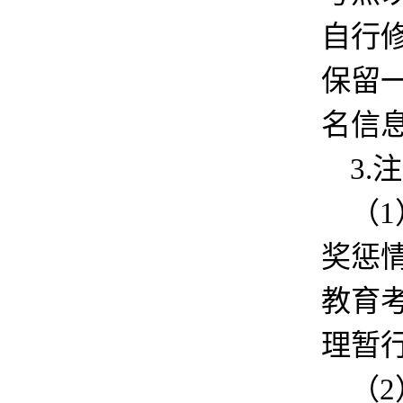
自行
保留
名信
3.
（
奖惩
教育
理暂
（