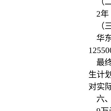
（
2年
（
华
1255
最
生计
对实
六
9